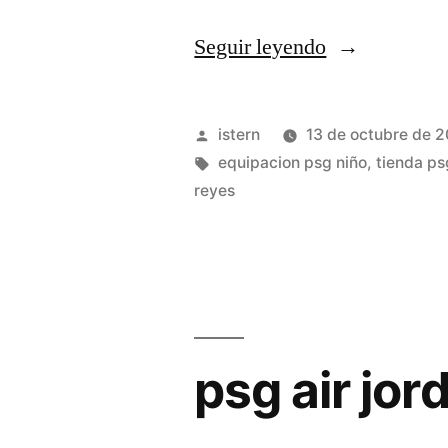
«chandal
Seguir leyendo
psg
precio»
Publicado
istern
13 de octubre de 
por
Etiquetas:
equipacion psg niño
,
tienda ps
reyes
psg air jo