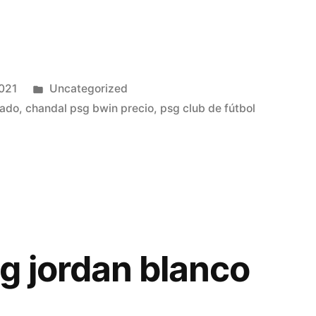
Publicado
2021
Uncategorized
en
rado
,
chandal psg bwin precio
,
psg club de fútbol
g jordan blanco