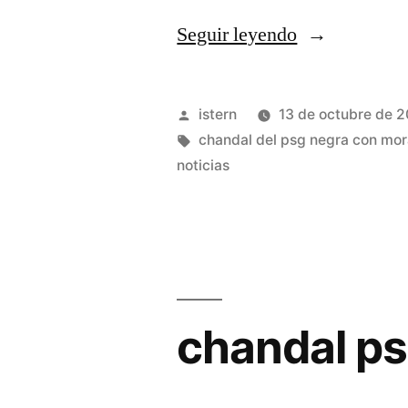
«sudadera
Seguir leyendo
psg
jordan
Publicado
istern
13 de octubre de 
nike»
por
Etiquetas:
chandal del psg negra con mo
noticias
chandal ps