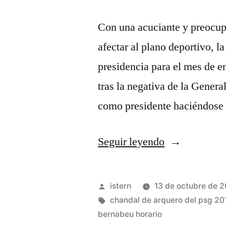
Con una acuciante y preocup
afectar al plano deportivo, l
presidencia para el mes de e
tras la negativa de la Genera
como presidente haciéndose 
«chandal
Seguir leyendo
psg
rosa
Publicado
istern
13 de octubre de 
y
por
Etiquetas:
chandal de arquero del psg 20
bernabeu horario
negro»