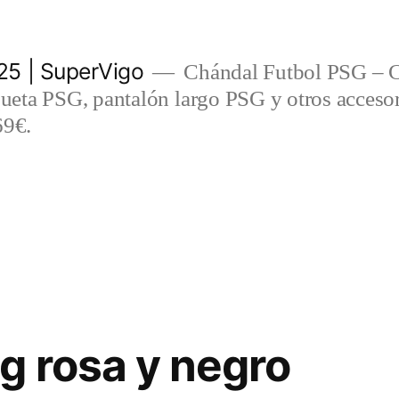
5 | SuperVigo
Chándal Futbol PSG – C
eta PSG, pantalón largo PSG y otros accesor
69€.
g rosa y negro