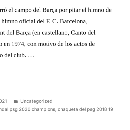
ró el campo del Barça por pitar el himno de
 himno oficial del F. C. Barcelona,
t del Barça (en castellano, Canto del
o en 1974, con motivo de los actos de
io del club. …
Publicado
2021
Uncategorized
en
ndal psg 2020 champions
,
chaqueta del psg 2018 19