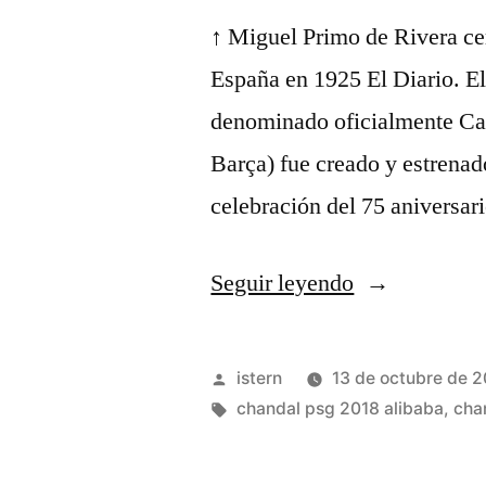
↑ Miguel Primo de Rivera cer
España en 1925 El Diario. El
denominado oficialmente Can
Barça) fue creado y estrenad
celebración del 75 aniversar
«psg
Seguir leyendo
air
jordan
Publicado
istern
13 de octubre de 
chandal»
por
Etiquetas:
chandal psg 2018 alibaba
,
cha