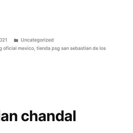
Publicado
2021
Uncategorized
en
g oficial mexico
,
tienda psg san sebastian de los
rdan chandal