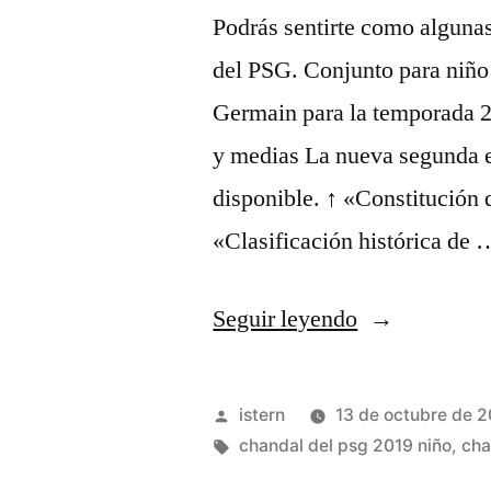
Podrás sentirte como algunas 
del PSG. Conjunto para niño 
Germain para la temporada 
y medias La nueva segunda e
disponible. ↑ «Constitución
«Clasificación histórica de 
«chandal
Seguir leyendo
psg
jordan
Publicado
istern
13 de octubre de 
blanco»
por
Etiquetas:
chandal del psg 2019 niño
,
cha