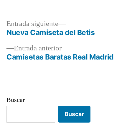
por
en
Entrada
Entrada siguiente
siguiente:
Nueva Camiseta del Betis
Navegación
Entrada
Entrada anterior
de
anterior:
Camisetas Baratas Real Madrid
entradas
Buscar
Buscar