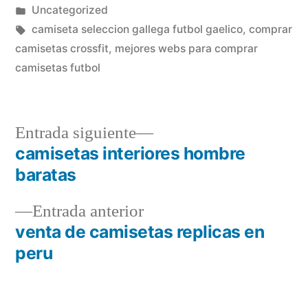
por
Publicado
Uncategorized
en
Etiquetas:
camiseta seleccion gallega futbol gaelico
,
comprar
camisetas crossfit
,
mejores webs para comprar
camisetas futbol
Entrada
Entrada siguiente
siguiente:
camisetas interiores hombre
Navegación
baratas
de
Entrada
Entrada anterior
entradas
anterior:
venta de camisetas replicas en
peru