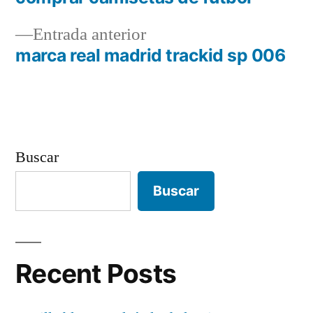
Navegación
Entrada
Entrada anterior
de
anterior:
marca real madrid trackid sp 006
entradas
Buscar
Buscar
Recent Posts