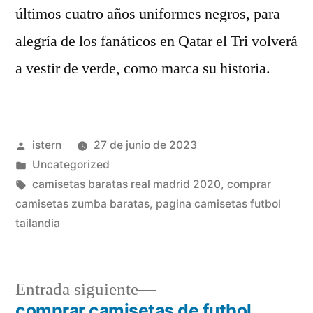
últimos cuatro años uniformes negros, para
alegría de los fanáticos en Qatar el Tri volverá
a vestir de verde, como marca su historia.
Publicado
istern
27 de junio de 2023
por
Publicado
Uncategorized
en
Etiquetas:
camisetas baratas real madrid 2020
,
comprar
camisetas zumba baratas
,
pagina camisetas futbol
tailandia
Entrada
Entrada siguiente
siguiente:
comprar camisetas de futbol