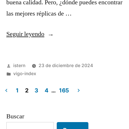
buena calidad. Pero, ¿dónde puedes encontrar
las mejores réplicas de …
«donde
Seguir leyendo
comprar
replicas
Publicado
istern
23 de diciembre de 2024
de
por
Publicado
vigo-index
camisetas
en
de
1
2
3
4
…
165
Paginación
futbol»
de
Buscar
entradas