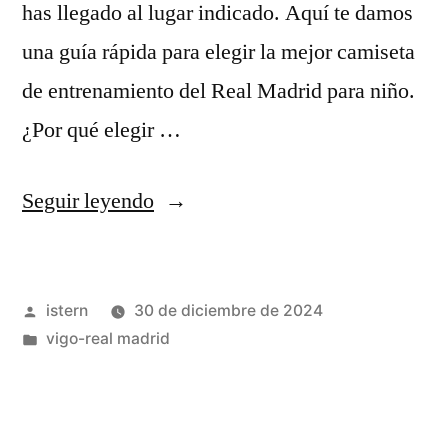
has llegado al lugar indicado. Aquí te damos
una guía rápida para elegir la mejor camiseta
de entrenamiento del Real Madrid para niño.
¿Por qué elegir …
«camiseta
Seguir leyendo
entrenamiento
real
Publicado
istern
30 de diciembre de 2024
madrid
por
Publicado
vigo-real madrid
niño»
en