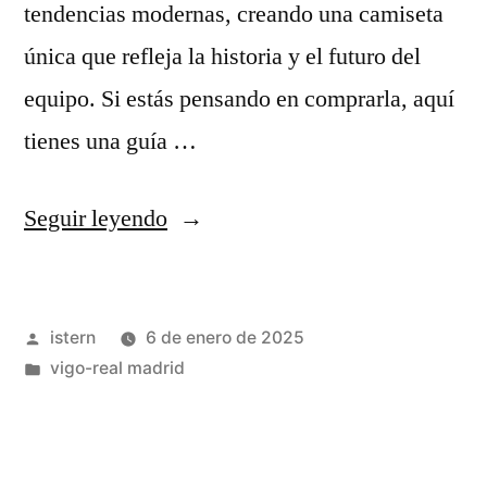
tendencias modernas, creando una camiseta
única que refleja la historia y el futuro del
equipo. Si estás pensando en comprarla, aquí
tienes una guía …
«camiseta
Seguir leyendo
real
madrid
Publicado
istern
6 de enero de 2025
2024
por
Publicado
vigo-real madrid
2025»
en