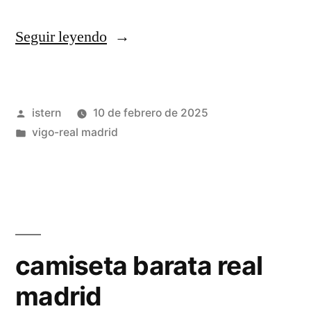
«camisetas
Seguir leyendo
real
madrid
Publicado
istern
10 de febrero de 2025
baratas
por
Publicado
vigo-real madrid
tienda
en
fisica»
camiseta barata real
madrid