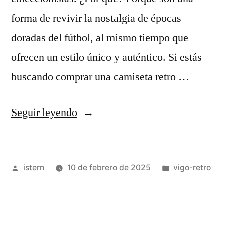
forma de revivir la nostalgia de épocas
doradas del fútbol, al mismo tiempo que
ofrecen un estilo único y auténtico. Si estás
buscando comprar una camiseta retro …
«camisetas
Seguir leyendo
retro
fútbol
Publicado
Publicado
istern
10 de febrero de 2025
vigo-retro
baratas»
por
en