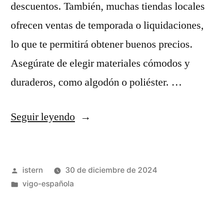
descuentos. También, muchas tiendas locales
ofrecen ventas de temporada o liquidaciones,
lo que te permitirá obtener buenos precios.
Asegúrate de elegir materiales cómodos y
duraderos, como algodón o poliéster. …
«El
Seguir leyendo
camiseta
de
Publicado
istern
30 de diciembre de 2024
segunda
por
Publicado
vigo-española
de
en
España