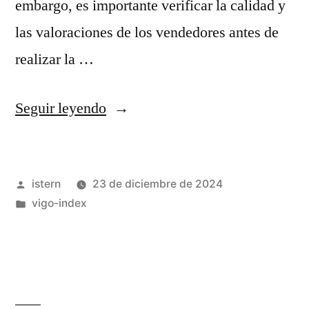
embargo, es importante verificar la calidad y
las valoraciones de los vendedores antes de
realizar la …
«Comprar
Seguir leyendo
Camisetas
de
Publicado
istern
23 de diciembre de 2024
fútbol
por
Publicado
vigo-index
baratas»
en