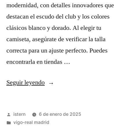
modernidad, con detalles innovadores que
destacan el escudo del club y los colores
clásicos blanco y dorado. Al elegir tu
camiseta, asegúrate de verificar la talla
correcta para un ajuste perfecto. Puedes
encontrarla en tiendas …
«LAS
Seguir leyendo
PEORES
Y
Publicado
istern
6 de enero de 2025
MEJORES
por
Publicado
vigo-real madrid
CAMISETAS