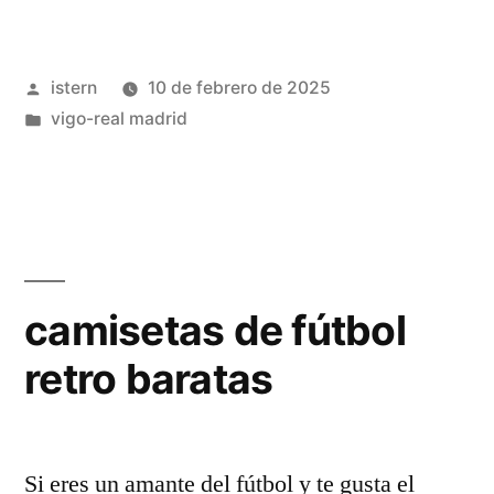
barata
real
Publicado
istern
10 de febrero de 2025
madrid»
por
Publicado
vigo-real madrid
en
camisetas de fútbol
retro baratas
Si eres un amante del fútbol y te gusta el