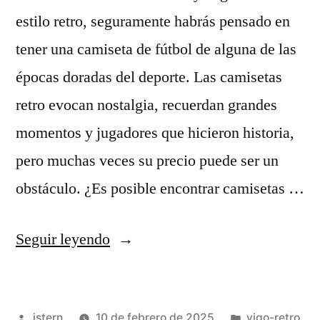
estilo retro, seguramente habrás pensado en
tener una camiseta de fútbol de alguna de las
épocas doradas del deporte. Las camisetas
retro evocan nostalgia, recuerdan grandes
momentos y jugadores que hicieron historia,
pero muchas veces su precio puede ser un
obstáculo. ¿Es posible encontrar camisetas …
«camisetas
Seguir leyendo
de
fútbol
Publicado
Publicado
istern
10 de febrero de 2025
vigo-retro