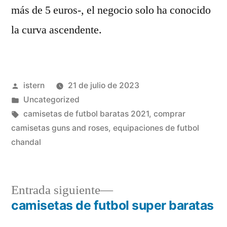
más de 5 euros-, el negocio solo ha conocido
la curva ascendente.
Publicado
istern
21 de julio de 2023
por
Publicado
Uncategorized
en
Etiquetas:
camisetas de futbol baratas 2021
,
comprar
camisetas guns and roses
,
equipaciones de futbol
chandal
Entrada
Entrada siguiente
siguiente:
camisetas de futbol super baratas
Navegación