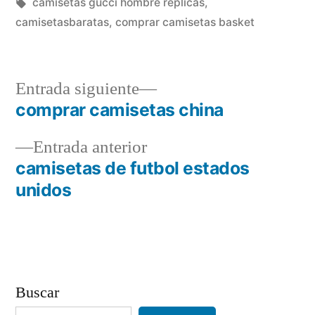
en
Etiquetas:
camisetas gucci hombre replicas
,
camisetasbaratas
,
comprar camisetas basket
Entrada
Entrada siguiente
siguiente:
comprar camisetas china
Navegación
Entrada
Entrada anterior
de
anterior:
camisetas de futbol estados
entradas
unidos
Buscar