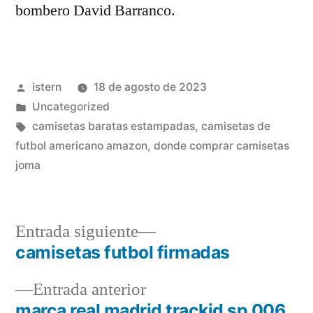
bombero David Barranco.
Publicado
istern
18 de agosto de 2023
por
Publicado
Uncategorized
en
Etiquetas:
camisetas baratas estampadas
,
camisetas de
futbol americano amazon
,
donde comprar camisetas
joma
Entrada
Entrada siguiente
siguiente:
camisetas futbol firmadas
Navegación
Entrada
Entrada anterior
de
anterior:
marca real madrid trackid sp 006