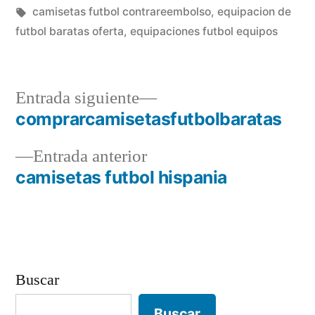
en
Etiquetas:
camisetas futbol contrareembolso
,
equipacion de
futbol baratas oferta
,
equipaciones futbol equipos
Entrada
Entrada siguiente
siguiente:
comprarcamisetasfutbolbaratas
Navegación
Entrada
Entrada anterior
de
anterior:
camisetas futbol hispania
entradas
Buscar
Buscar