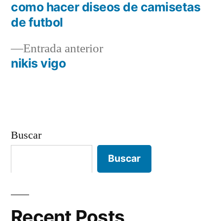
siguiente:
como hacer diseos de camisetas
Navegación
de futbol
de
Entrada
Entrada anterior
entradas
anterior:
nikis vigo
Buscar
Buscar
Recent Posts