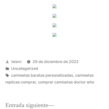
Publicado
istern
29 de diciembre de 2022
por
Publicado
Uncategorized
en
Etiquetas:
camisetas baratas personalizadas
,
camisetas
replicas comprar
,
comprar camisetas doctor who
Entrada
Entrada siguiente