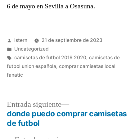
6 de mayo en Sevilla a Osasuna.
Publicado
istern
21 de septiembre de 2023
por
Publicado
Uncategorized
en
Etiquetas:
camisetas de futbol 2019 2020
,
camisetas de
futbol union española
,
comprar camisetas local
fanatic
Entrada
Entrada siguiente
siguiente:
donde puedo comprar camisetas
Navegación
de futbol
de