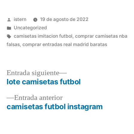
Publicado
istern
19 de agosto de 2022
por
Publicado
Uncategorized
en
Etiquetas:
camisetas imitacion futbol
,
comprar camisetas nba
falsas
,
comprar entradas real madrid baratas
Entrada
Entrada siguiente
siguiente:
lote camisetas futbol
Navegación
Entrada
Entrada anterior
de
anterior:
camisetas futbol instagram
entradas