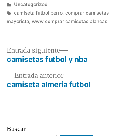
por
Publicado
Uncategorized
en
Etiquetas:
camiseta futbol perro
,
comprar camisetas
mayorista
,
www comprar camisetas blancas
Entrada
Entrada siguiente
siguiente:
camisetas futbol y nba
Navegación
Entrada
Entrada anterior
de
anterior:
camiseta almeria futbol
entradas
Buscar