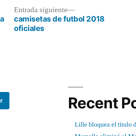
a
Entrada
Entrada siguiente
r:
siguiente:
ca
camisetas de futbol 2018
oficiales
Recent P
r
Lille bloquea el título 