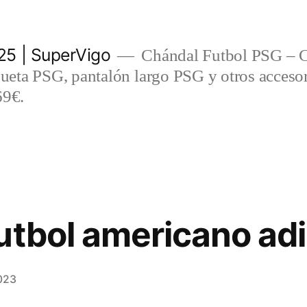
5 | SuperVigo
Chándal Futbol PSG – C
eta PSG, pantalón largo PSG y otros accesor
69€.
utbol americano ad
023