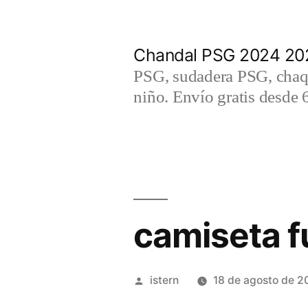
Saltar
al
Chandal PSG 2024 202
contenido
PSG, sudadera PSG, chaqu
niño. Envío gratis desde 
camiseta f
Publicado
istern
18 de agosto de 2
por