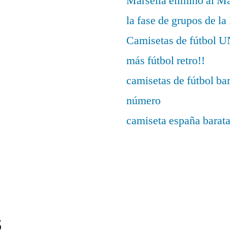
Marsella eliminó al M
la fase de grupos de l
Camisetas de fútbo
más fútbol retro!!
camisetas de fútbol ba
número
camiseta españa barat
s