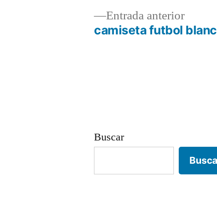
Entrad
Entrada anterior
anterio
camiseta futbol blan
Navegación
de
entradas
Buscar
Busca