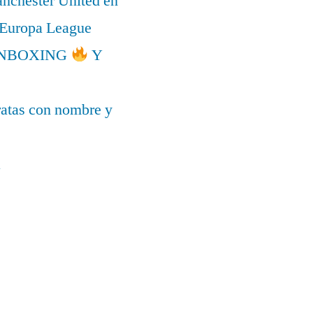
anchester United en
a Europa League
l UNBOXING
Y
ratas con nombre y
a