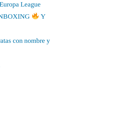
a Europa League
l UNBOXING
Y
ratas con nombre y
a