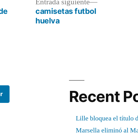
a
Entrada
Entrada siguiente
r:
siguiente:
de
camisetas futbol
huelva
Recent P
r
Lille bloquea el título 
Marsella eliminó al M