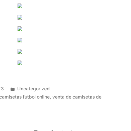
Publicado
23
Uncategorized
en
camisetas futbol online
,
venta de camisetas de