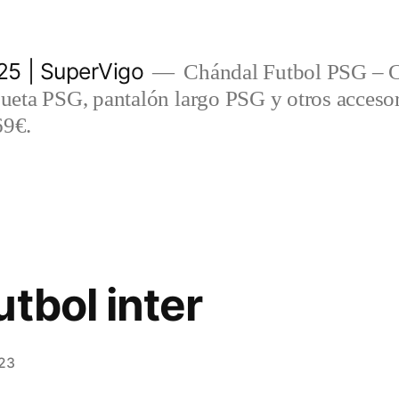
5 | SuperVigo
Chándal Futbol PSG – C
eta PSG, pantalón largo PSG y otros accesor
69€.
tbol inter
23