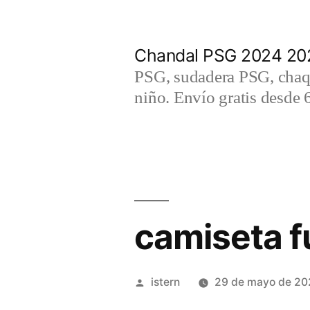
Saltar
al
Chandal PSG 2024 202
contenido
PSG, sudadera PSG, chaqu
niño. Envío gratis desde 
camiseta fu
Publicado
istern
29 de mayo de 20
por