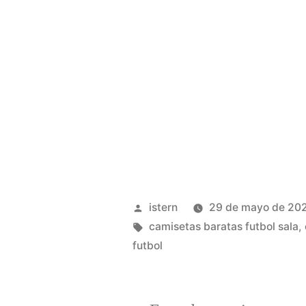
Publicado
istern
29 de mayo de 20
por
Etiquetas:
camisetas baratas futbol sala
,
futbol