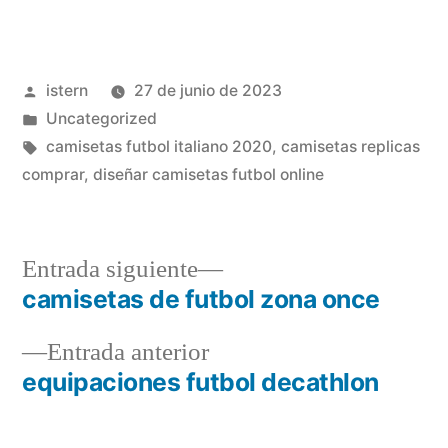
Publicado
istern
27 de junio de 2023
por
Publicado
Uncategorized
en
Etiquetas:
camisetas futbol italiano 2020
,
camisetas replicas
comprar
,
diseñar camisetas futbol online
Entrada
Entrada siguiente
siguiente:
camisetas de futbol zona once
Navegación
Entrada
Entrada anterior
de
anterior:
equipaciones futbol decathlon
entradas