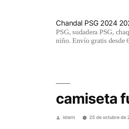
Saltar
al
Chandal PSG 2024 202
contenido
PSG, sudadera PSG, chaqu
niño. Envío gratis desde 
camiseta f
Publicado
istern
25 de octubre de
por