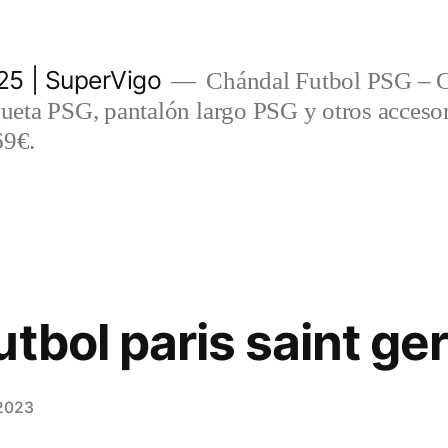
5 | SuperVigo
Chándal Futbol PSG – C
eta PSG, pantalón largo PSG y otros accesor
69€.
utbol paris saint ge
 2023