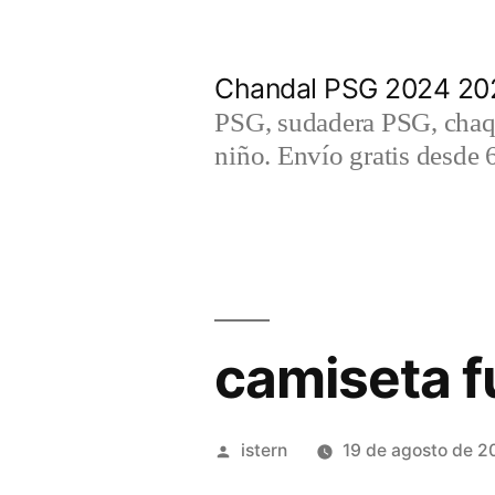
Saltar
al
Chandal PSG 2024 202
contenido
PSG, sudadera PSG, chaqu
niño. Envío gratis desde 
camiseta fu
Publicado
istern
19 de agosto de 2
por