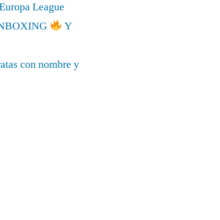
a Europa League
l UNBOXING
Y
ratas con nombre y
a