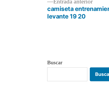
Entrad
Entrada anterior
anterio
camiseta entrenamie
Navegación
levante 19 20
de
entradas
Buscar
Busca