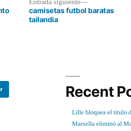
a
Entrada
Entrada siguiente
r:
siguiente:
nto
camisetas futbol baratas
tailandia
Recent P
r
Lille bloquea el título 
Marsella eliminó al M