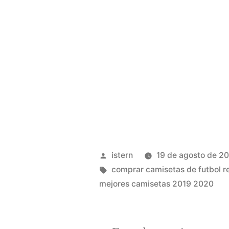
Publicado
istern
19 de agosto de 2
por
Etiquetas:
comprar camisetas de futbol r
mejores camisetas 2019 2020