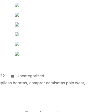
Publicado
022
Uncategorized
en
eplicas baratas
,
comprar camisetas polo wear
,