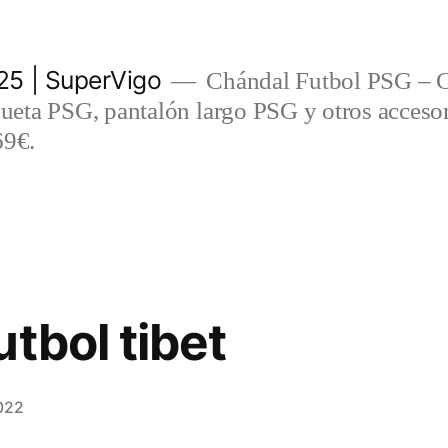
5 | SuperVigo
Chándal Futbol PSG – C
eta PSG, pantalón largo PSG y otros accesor
69€.
tbol tibet
022