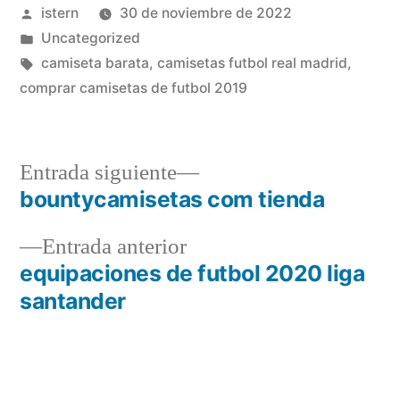
Publicado
istern
30 de noviembre de 2022
por
Publicado
Uncategorized
en
Etiquetas:
camiseta barata
,
camisetas futbol real madrid
,
comprar camisetas de futbol 2019
Entrada
Entrada siguiente
siguiente:
bountycamisetas com tienda
Navegación
Entrada
Entrada anterior
de
anterior:
equipaciones de futbol 2020 liga
entradas
santander