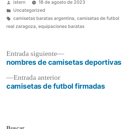
Publicado
istern
18 de agosto de 2023
por
Publicado
Uncategorized
en
Etiquetas:
camisetas baratas argentina
,
camisetas de futbol
real zaragoza
,
equipaciones baratas
Entrada
Entrada siguiente
siguiente:
nombres de camisetas deportivas
Navegación
Entrada
Entrada anterior
de
anterior:
camisetas de futbol firmadas
entradas
Buscar