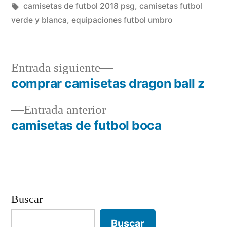
en
Etiquetas:
camisetas de futbol 2018 psg
,
camisetas futbol
verde y blanca
,
equipaciones futbol umbro
Entrada
Entrada siguiente
siguiente:
comprar camisetas dragon ball z
Navegación
Entrada
Entrada anterior
de
anterior:
camisetas de futbol boca
entradas
Buscar
Buscar