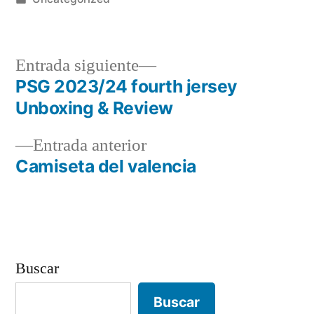
en
Entrada
Entrada siguiente
siguiente:
PSG 2023/24 fourth jersey
Navegación
Unboxing & Review
de
Entrada
Entrada anterior
entradas
anterior:
Camiseta del valencia
Buscar
Buscar