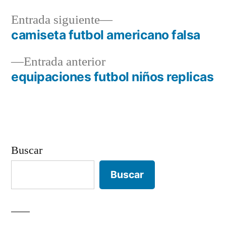
Entrada
Entrada siguiente
siguiente:
camiseta futbol americano falsa
Navegación
Entrada
Entrada anterior
de
anterior:
equipaciones futbol niños replicas
entradas
Buscar
Buscar