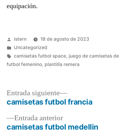
equipación.
Publicado
istern
18 de agosto de 2023
por
Publicado
Uncategorized
en
Etiquetas:
camisetas futbol space
,
juego de camisetas de
futbol femenino
,
plantilla remera
Entrada
Entrada siguiente
siguiente:
camisetas futbol francia
Navegación
Entrada
Entrada anterior
de
anterior:
camisetas futbol medellin