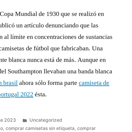
a Copa Mundial de 1930 que se realizó en
licó un artículo denunciando que las
n al límite en concentraciones de sustancias
camisetas de fútbol que fabricaban. Una
ente blanca nunca está de más. Aunque en
 del Southampton llevaban una banda blanca
 brasil
ahora sólo forma parte
camiseta de
portugal 2022
ésta.
Publicado
de 2023
Uncategorized
en
do
,
comprar camisetas sin etiqueta
,
comprar