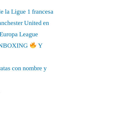
de la Ligue 1 francesa
anchester United en
a Europa League
l UNBOXING
Y
ratas con nombre y
a