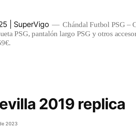
5 | SuperVigo
Chándal Futbol PSG – C
eta PSG, pantalón largo PSG y otros accesor
69€.
villa 2019 replica
 de 2023