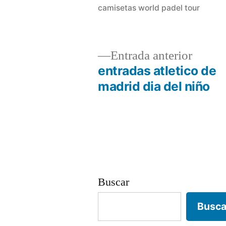
camisetas world padel tour
Entrad
Entrada anterior
anterio
entradas atletico de
Navegación
madrid dia del niño
de
entradas
Buscar
Busca