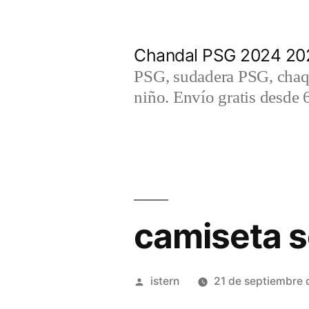
Saltar
al
Chandal PSG 2024 202
contenido
PSG, sudadera PSG, chaqu
niño. Envío gratis desde 
camiseta se
Publicado
istern
21 de septiembre
por