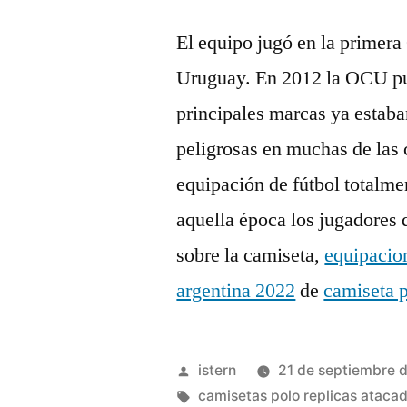
El equipo jugó en la primer
Uruguay. En 2012 la OCU pub
principales marcas ya estaba
peligrosas en muchas de las 
equipación de fútbol totalm
aquella época los jugadores
sobre la camiseta,
equipacion
argentina 2022
de
camiseta 
Publicado
istern
21 de septiembre 
por
Etiquetas:
camisetas polo replicas ataca