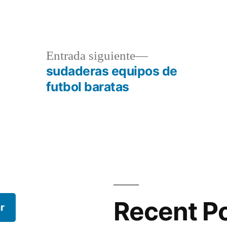
a
Entrada
Entrada siguiente
r:
siguiente:
sudaderas equipos de
futbol baratas
Recent P
r