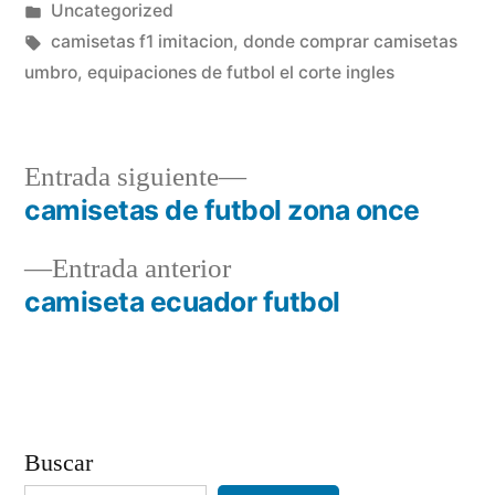
por
Publicado
Uncategorized
en
Etiquetas:
camisetas f1 imitacion
,
donde comprar camisetas
umbro
,
equipaciones de futbol el corte ingles
Entrada
Entrada siguiente
siguiente:
camisetas de futbol zona once
Navegación
Entrada
Entrada anterior
de
anterior:
camiseta ecuador futbol
entradas
Buscar