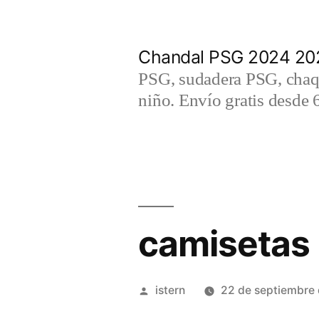
Saltar
al
Chandal PSG 2024 202
contenido
PSG, sudadera PSG, chaqu
niño. Envío gratis desde 
camisetas 
Publicado
istern
22 de septiembre
por