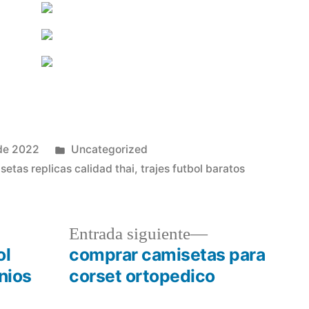
Publicado
de 2022
Uncategorized
en
setas replicas calidad thai
,
trajes futbol baratos
a
Entrada
Entrada siguiente
r:
siguiente:
ol
comprar camisetas para
nios
corset ortopedico