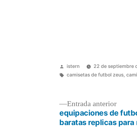
Publicado
istern
22 de septiembre 
por
Etiquetas:
camisetas de futbol zeus
,
cami
Entrad
Entrada anterior
anterio
equipaciones de futb
Navegación
baratas replicas para 