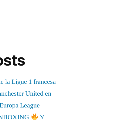
osts
de la Ligue 1 francesa
anchester United en
a Europa League
l UNBOXING
Y