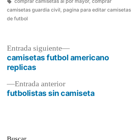
en
Etiquetas:
comprar camisetas al por mayor
,
comprar
camisetas guardia civil
,
pagina para editar camisetas
de futbol
Entrada
Entrada siguiente
siguiente:
camisetas futbol americano
Navegación
replicas
de
Entrada
Entrada anterior
entradas
anterior:
futbolistas sin camiseta
Buscar