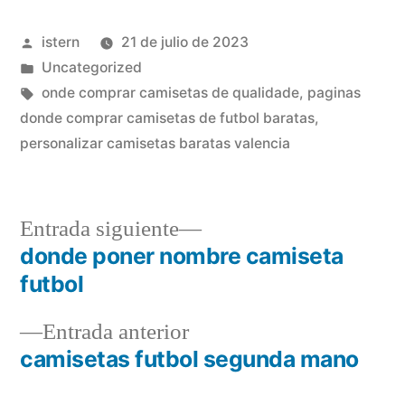
Publicado
istern
21 de julio de 2023
por
Publicado
Uncategorized
en
Etiquetas:
onde comprar camisetas de qualidade
,
paginas
donde comprar camisetas de futbol baratas
,
personalizar camisetas baratas valencia
Entrada
Entrada siguiente
siguiente:
donde poner nombre camiseta
Navegación
futbol
de
Entrada
Entrada anterior
entradas
anterior:
camisetas futbol segunda mano