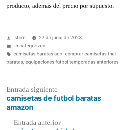
producto, además del precio por supuesto.
Publicado
istern
27 de junio de 2023
por
Publicado
Uncategorized
en
Etiquetas:
camisetas baratas acb
,
comprar camisetas thai
baratas
,
equipaciones futbol temporadas anteriores
Entrada
Entrada siguiente
siguiente:
camisetas de futbol baratas
Navegación
amazon
de
Entrada
Entrada anterior