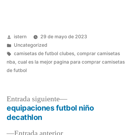
Publicado
istern
29 de mayo de 2023
por
Publicado
Uncategorized
en
Etiquetas:
camisetas de futbol clubes
,
comprar camisetas
nba
,
cual es la mejor pagina para comprar camisetas
de futbol
Entrada
Entrada siguiente
siguiente:
equipaciones futbol niño
Navegación
decathlon
de
Entrada
Entrada anterior