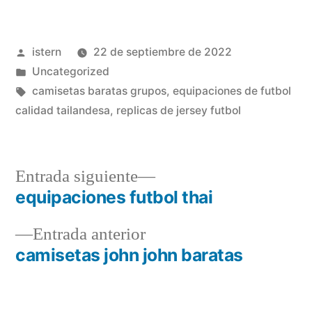
Publicado
istern
22 de septiembre de 2022
por
Publicado
Uncategorized
en
Etiquetas:
camisetas baratas grupos
,
equipaciones de futbol
calidad tailandesa
,
replicas de jersey futbol
Entrada
Entrada siguiente
siguiente:
equipaciones futbol thai
Navegación
Entrada
Entrada anterior
de
anterior:
camisetas john john baratas
entradas