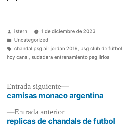
Publicado
istern
1 de diciembre de 2023
por
Publicado
Uncategorized
en
Etiquetas:
chandal psg air jordan 2019
,
psg club de fútbol
hoy canal
,
sudadera entrenamiento psg lirios
Entrada
Entrada siguiente
siguiente:
camisas monaco argentina
Navegación
Entrada
Entrada anterior
de
anterior:
replicas de chandals de futbol
entradas