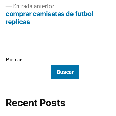
Entrada
Entrada anterior
de
anterior:
comprar camisetas de futbol
entradas
replicas
Buscar
Buscar
Recent Posts