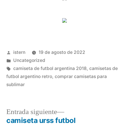
Publicado
istern
19 de agosto de 2022
por
Publicado
Uncategorized
en
Etiquetas:
camiseta de futbol argentina 2018
,
camisetas de
futbol argentino retro
,
comprar camisetas para
sublimar
Entrada
Entrada siguiente
siguiente:
camiseta urss futbol
Navegación