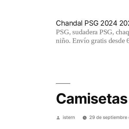
Saltar
al
Chandal PSG 2024 202
contenido
PSG, sudadera PSG, chaqu
niño. Envío gratis desde 
Camisetas 
Publicado
istern
29 de septiembre
por