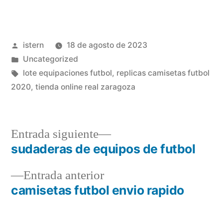
Publicado
istern
18 de agosto de 2023
por
Publicado
Uncategorized
en
Etiquetas:
lote equipaciones futbol
,
replicas camisetas futbol
2020
,
tienda online real zaragoza
Entrada
Entrada siguiente
siguiente:
sudaderas de equipos de futbol
Navegación
Entrada
Entrada anterior
de
anterior:
camisetas futbol envio rapido
entradas