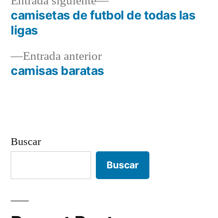
Entrada
Entrada siguiente
siguiente:
camisetas de futbol de todas las
Navegación
ligas
de
Entrada
Entrada anterior
entradas
anterior:
camisas baratas
Buscar
Buscar