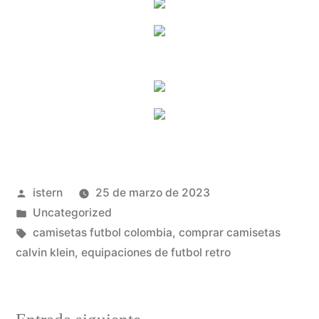
Publicado
istern
25 de marzo de 2023
por
Publicado
Uncategorized
en
Etiquetas:
camisetas futbol colombia
,
comprar camisetas
calvin klein
,
equipaciones de futbol retro