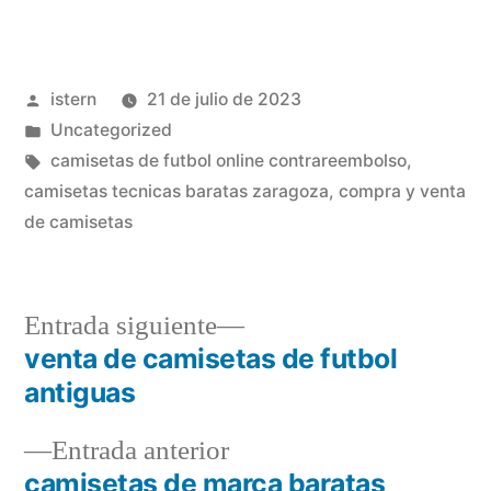
Publicado
istern
21 de julio de 2023
por
Publicado
Uncategorized
en
Etiquetas:
camisetas de futbol online contrareembolso
,
camisetas tecnicas baratas zaragoza
,
compra y venta
de camisetas
Entrada
Entrada siguiente
siguiente:
venta de camisetas de futbol
Navegación
antiguas
de
Entrada
Entrada anterior
entradas
anterior:
camisetas de marca baratas