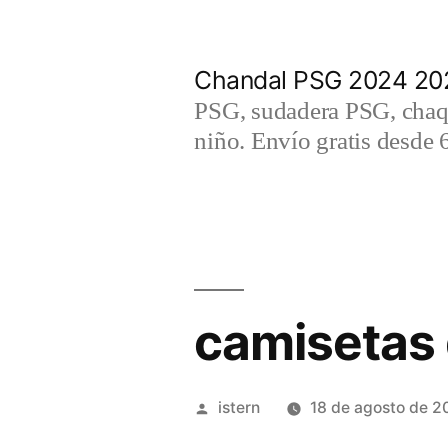
Saltar
al
Chandal PSG 2024 202
contenido
PSG, sudadera PSG, chaqu
niño. Envío gratis desde 
camisetas 
Publicado
istern
18 de agosto de 2
por