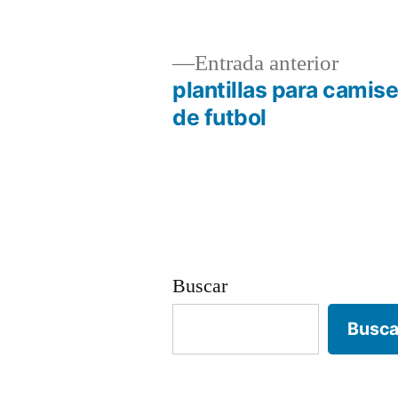
Entrad
Entrada anterior
anterio
plantillas para camis
Navegación
de futbol
de
entradas
Buscar
Busca