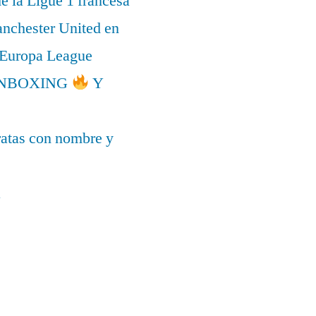
de la Ligue 1 francesa
anchester United en
a Europa League
l UNBOXING
Y
ratas con nombre y
a