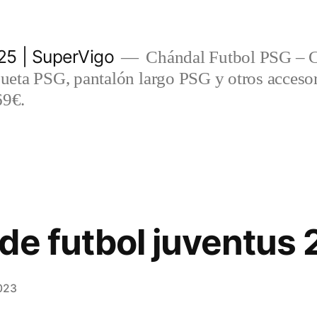
5 | SuperVigo
Chándal Futbol PSG – C
eta PSG, pantalón largo PSG y otros accesor
69€.
de futbol juventus
023