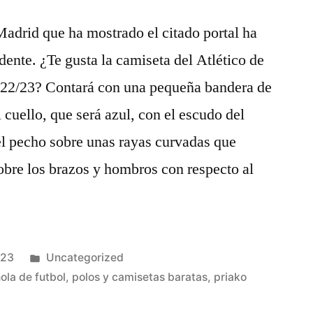
Madrid que ha mostrado el citado portal ha
ente. ¿Te gusta la camiseta del Atlético de
022/23? Contará con una pequeña bandera de
l cuello, que será azul, con el escudo del
el pecho sobre unas rayas curvadas que
obre los brazos y hombros con respecto al
Publicado
023
Uncategorized
en
ola de futbol
,
polos y camisetas baratas
,
priako