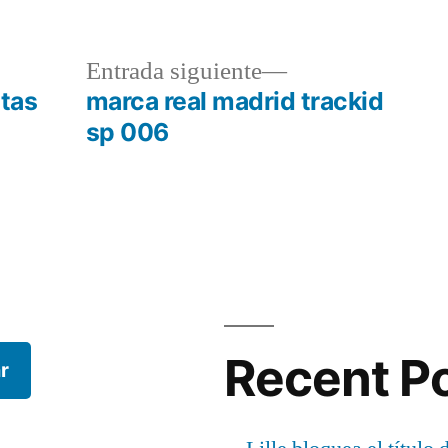
a
Entrada
Entrada siguiente
r:
siguiente:
etas
marca real madrid trackid
sp 006
Recent P
r