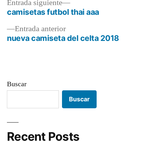
Entrada
Entrada siguiente
siguiente:
camisetas futbol thai aaa
Navegación
Entrada
Entrada anterior
de
anterior:
nueva camiseta del celta 2018
entradas
Buscar
Buscar
Recent Posts