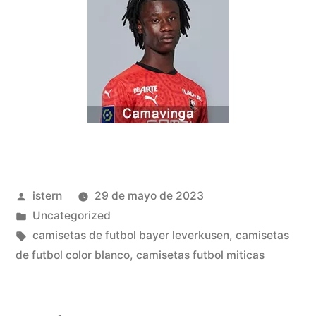
Publicado
istern
29 de mayo de 2023
por
Publicado
Uncategorized
en
Etiquetas:
camisetas de futbol bayer leverkusen
,
camisetas
de futbol color blanco
,
camisetas futbol miticas