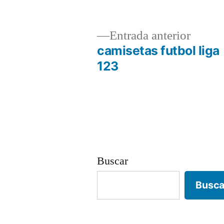
Entrad
Entrada anterior
anterio
camisetas futbol liga
Navegación
123
de
entradas
Buscar
Busca