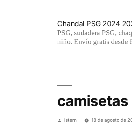
Saltar
al
Chandal PSG 2024 202
contenido
PSG, sudadera PSG, chaqu
niño. Envío gratis desde 
camisetas 
Publicado
istern
18 de agosto de 2
por