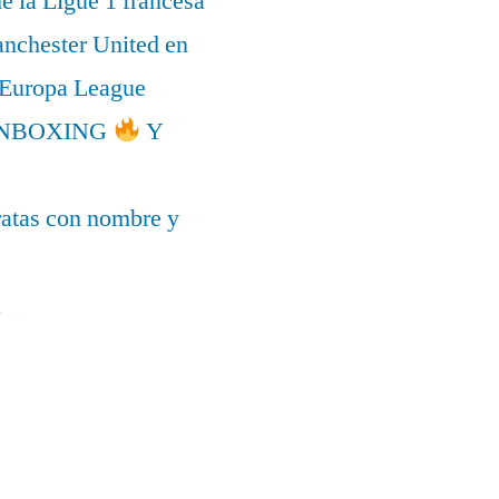
de la Ligue 1 francesa
anchester United en
a Europa League
l UNBOXING
Y
ratas con nombre y
a