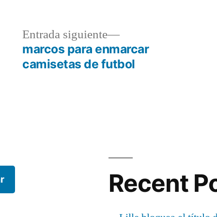
a
Entrada
Entrada siguiente
r:
siguiente:
marcos para enmarcar
camisetas de futbol
Recent P
r