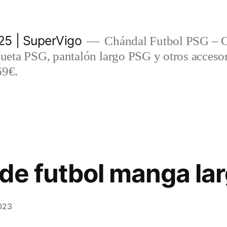
5 | SuperVigo
Chándal Futbol PSG – C
eta PSG, pantalón largo PSG y otros accesor
69€.
de futbol manga la
023