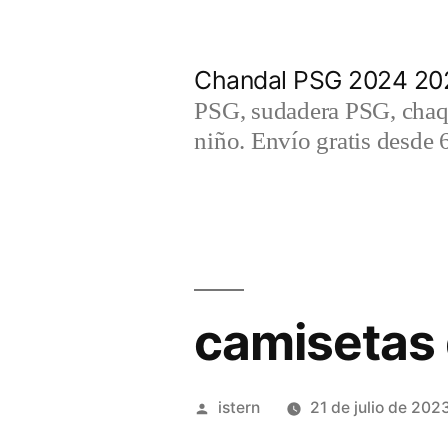
Saltar
al
Chandal PSG 2024 202
contenido
PSG, sudadera PSG, chaqu
niño. Envío gratis desde 
camisetas 
Publicado
istern
21 de julio de 202
por