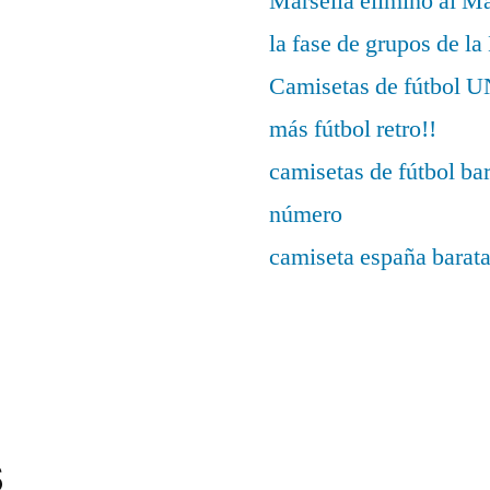
Marsella eliminó al M
la fase de grupos de l
Camisetas de fútbo
más fútbol retro!!
camisetas de fútbol ba
número
camiseta españa barat
s