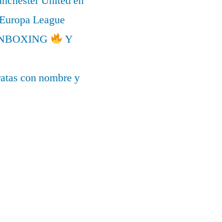
anchester United en
a Europa League
l UNBOXING
Y
ratas con nombre y
a