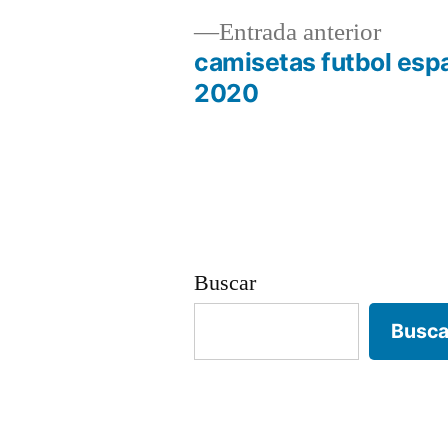
Entrad
Entrada anterior
anterio
camisetas futbol esp
Navegación
2020
de
entradas
Buscar
Busca