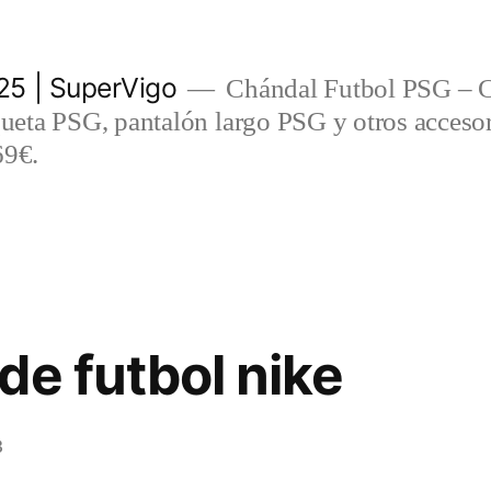
5 | SuperVigo
Chándal Futbol PSG – C
eta PSG, pantalón largo PSG y otros accesor
69€.
de futbol nike
3