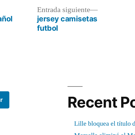
a
Entrada
Entrada siguiente
r:
siguiente:
añol
jersey camisetas
futbol
Recent P
r
Lille bloquea el título 