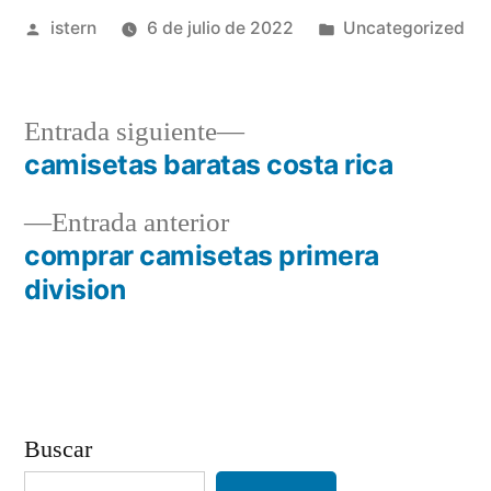
Publicado
Publicado
istern
6 de julio de 2022
Uncategorized
por
en
Entrada
Entrada siguiente
siguiente:
camisetas baratas costa rica
Navegación
Entrada
Entrada anterior
de
anterior:
comprar camisetas primera
entradas
division
Buscar