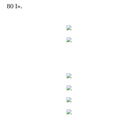
80 I».