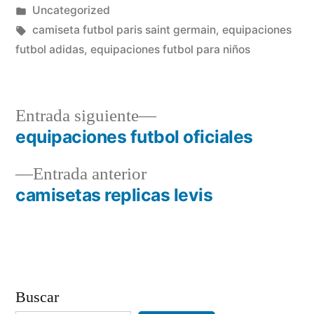
por
Publicado
Uncategorized
en
Etiquetas:
camiseta futbol paris saint germain
,
equipaciones
futbol adidas
,
equipaciones futbol para niños
Entrada
Entrada siguiente
siguiente:
equipaciones futbol oficiales
Navegación
Entrada
Entrada anterior
de
anterior:
camisetas replicas levis
entradas
Buscar