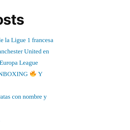
osts
de la Ligue 1 francesa
anchester United en
a Europa League
l UNBOXING
Y
ratas con nombre y
a