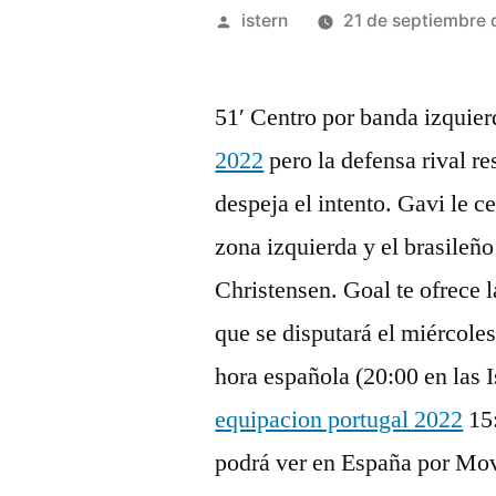
Publicado
istern
21 de septiembre
por
51′ Centro por banda izquie
2022
pero la defensa rival r
despeja el intento. Gavi le c
zona izquierda y el brasileñ
Christensen. Goal te ofrece 
que se disputará el miércole
hora española (20:00 en las 
equipacion portugal 2022
15:
podrá ver en España por Mo