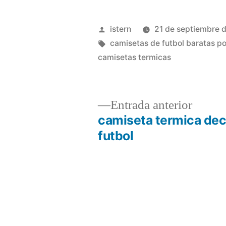
Publicado
istern
21 de septiembre 
por
Etiquetas:
camisetas de futbol baratas po
camisetas termicas
Entrad
Entrada anterior
anterio
camiseta termica dec
Navegación
futbol
de
entradas