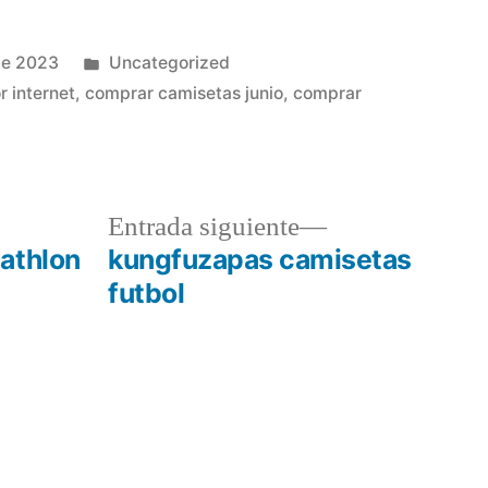
Publicado
de 2023
Uncategorized
en
r internet
,
comprar camisetas junio
,
comprar
a
Entrada
Entrada siguiente
r:
siguiente:
athlon
kungfuzapas camisetas
futbol