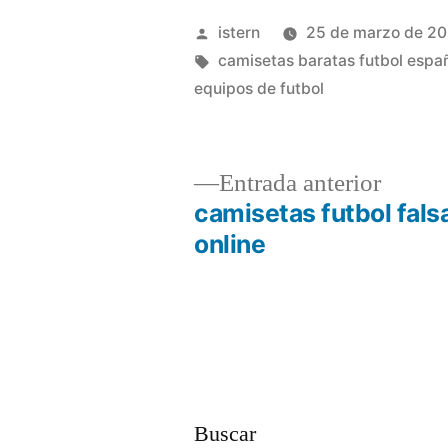
Publicado
istern
25 de marzo de 2
por
Etiquetas:
camisetas baratas futbol espa
equipos de futbol
Entrad
Entrada anterior
anterio
camisetas futbol fals
Navegación
online
de
entradas
Buscar