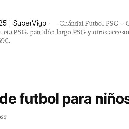
5 | SuperVigo
Chándal Futbol PSG – C
eta PSG, pantalón largo PSG y otros accesor
69€.
de futbol para niño
023