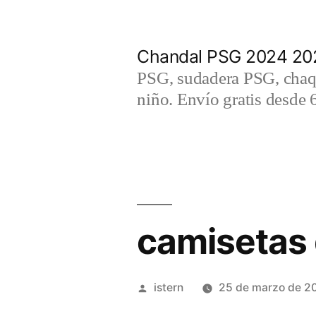
Saltar
al
Chandal PSG 2024 202
contenido
PSG, sudadera PSG, chaqu
niño. Envío gratis desde 
camisetas 
Publicado
istern
25 de marzo de 2
por