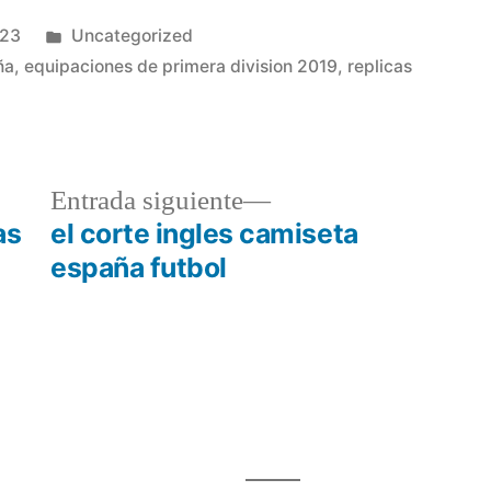
Publicado
023
Uncategorized
en
ña
,
equipaciones de primera division 2019
,
replicas
a
Entrada
Entrada siguiente
r:
siguiente:
as
el corte ingles camiseta
españa futbol