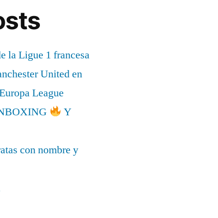
osts
de la Ligue 1 francesa
anchester United en
a Europa League
l UNBOXING
Y
ratas con nombre y
a