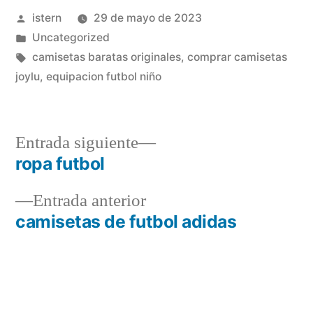
Publicado
istern
29 de mayo de 2023
por
Publicado
Uncategorized
en
Etiquetas:
camisetas baratas originales
,
comprar camisetas
joylu
,
equipacion futbol niño
Entrada
Entrada siguiente
siguiente:
ropa futbol
Navegación
Entrada
Entrada anterior
de
anterior:
camisetas de futbol adidas
entradas