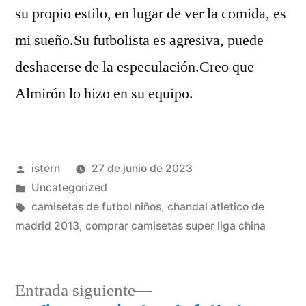
su propio estilo, en lugar de ver la comida, es
mi sueño.Su futbolista es agresiva, puede
deshacerse de la especulación.Creo que
Almirón lo hizo en su equipo.
Publicado
istern
27 de junio de 2023
por
Publicado
Uncategorized
en
Etiquetas:
camisetas de futbol niños
,
chandal atletico de
madrid 2013
,
comprar camisetas super liga china
Entrada
Entrada siguiente