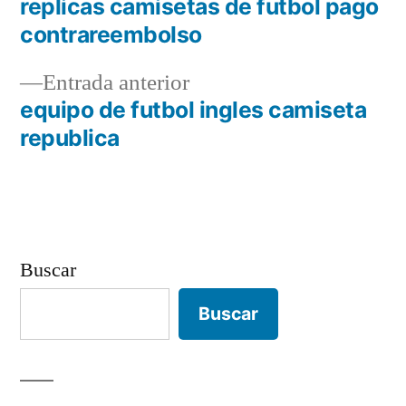
siguiente:
replicas camisetas de futbol pago
Navegación
contrareembolso
de
Entrada
Entrada anterior
entradas
anterior:
equipo de futbol ingles camiseta
republica
Buscar
Buscar