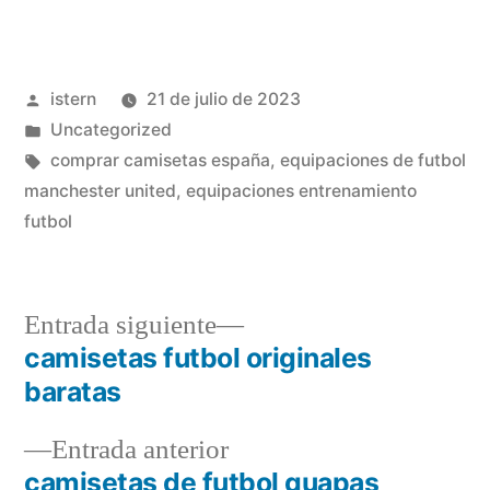
Publicado
istern
21 de julio de 2023
por
Publicado
Uncategorized
en
Etiquetas:
comprar camisetas españa
,
equipaciones de futbol
manchester united
,
equipaciones entrenamiento
futbol
Entrada
Entrada siguiente
siguiente:
camisetas futbol originales
Navegación
baratas
de
Entrada
Entrada anterior
entradas
anterior:
camisetas de futbol guapas