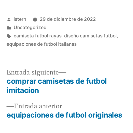
Publicado
istern
29 de diciembre de 2022
por
Publicado
Uncategorized
en
Etiquetas:
camiseta futbol rayas
,
diseño camisetas futbol
,
equipaciones de futbol italianas
Entrada
Entrada siguiente
siguiente:
comprar camisetas de futbol
Navegación
imitacion
de
Entrada
Entrada anterior
entradas
anterior:
equipaciones de futbol originales